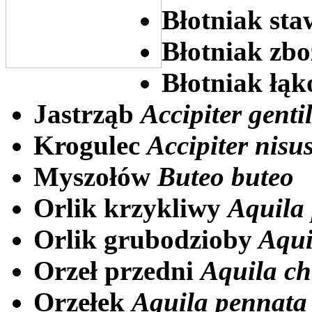
Błotniak st
Błotniak zb
Błotniak łą
Jastrząb
Accipiter gentil
Krogulec
Accipiter nisu
Myszołów
Buteo buteo
Orlik krzykliwy
Aquila
Orlik grubodzioby
Aqui
Orzeł przedni
Aquila ch
Orzełek
Aquila pennata