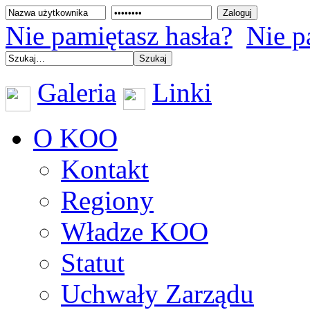
Nie pamiętasz hasła?
Nie p
Galeria
Linki
O KOO
Kontakt
Regiony
Władze KOO
Statut
Uchwały Zarządu