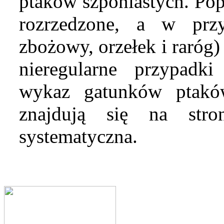
ptaków szponiastych. Popu
rozrzedzone, a w prz
zbożowy, orzełek i raróg)
nieregularne przypadk
wykaz gatunków ptaków
znajdują się na str
systematyczna.