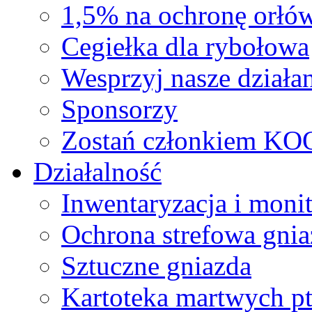
1,5% na ochronę orłó
Cegiełka dla rybołowa
Wesprzyj nasze działan
Sponsorzy
Zostań członkiem KO
Działalność
Inwentaryzacja i moni
Ochrona strefowa gnia
Sztuczne gniazda
Kartoteka martwych p