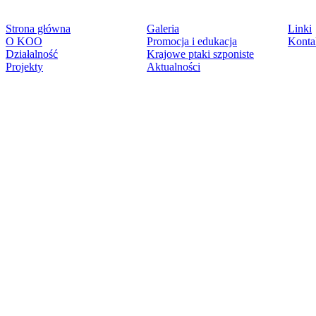
Strona główna
Galeria
Linki
O KOO
Promocja i edukacja
Konta
Działalność
Krajowe ptaki szponiste
Projekty
Aktualności