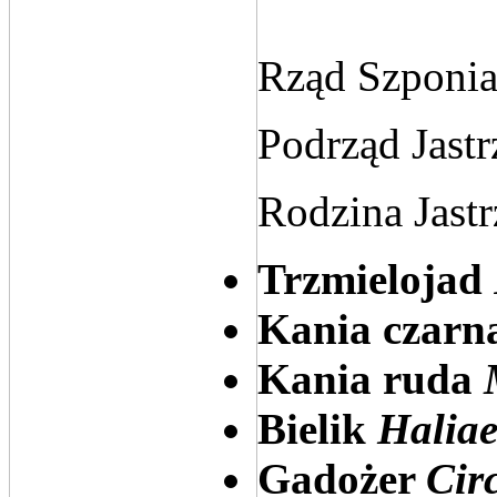
Rząd Szponia
Podrząd Jast
Rodzina Jast
Trzmielojad
Kania czar
Kania ruda
Bielik
Haliae
Gadożer
Cir