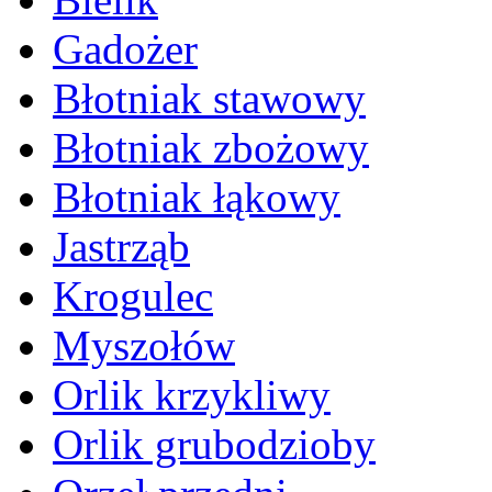
Gadożer
Błotniak stawowy
Błotniak zbożowy
Błotniak łąkowy
Jastrząb
Krogulec
Myszołów
Orlik krzykliwy
Orlik grubodzioby