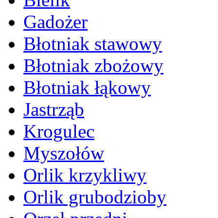
Gadożer
Błotniak stawowy
Błotniak zbożowy
Błotniak łąkowy
Jastrząb
Krogulec
Myszołów
Orlik krzykliwy
Orlik grubodzioby