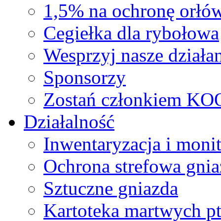
1,5% na ochronę orłó
Cegiełka dla rybołowa
Wesprzyj nasze działan
Sponsorzy
Zostań członkiem KO
Działalność
Inwentaryzacja i moni
Ochrona strefowa gnia
Sztuczne gniazda
Kartoteka martwych p