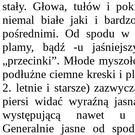
stały. Głowa, tułów i p
niemal białe jaki i bard
pośrednimi. Od spodu w 
plamy, bądź -u jaśniejs
„przecinki”. Młode myszoło
podłużne ciemne kreski i p
2. letnie i starsze) zazwy
piersi widać wyraźną jasn
występującą nawet u n
Generalnie jasne od spod