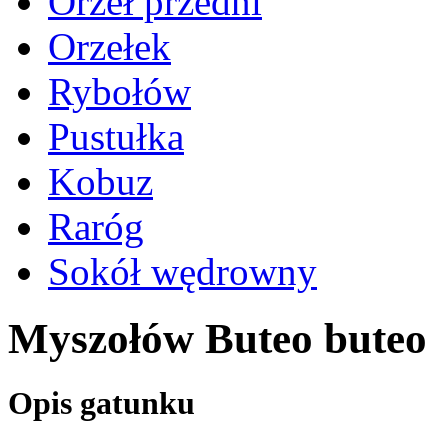
Orzeł przedni
Orzełek
Rybołów
Pustułka
Kobuz
Raróg
Sokół wędrowny
Myszołów Buteo buteo
Opis gatunku