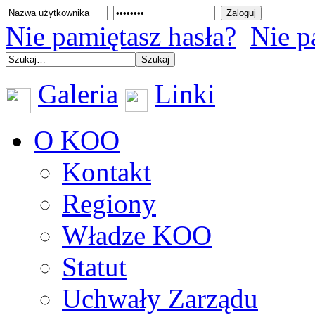
Nie pamiętasz hasła?
Nie p
Galeria
Linki
O KOO
Kontakt
Regiony
Władze KOO
Statut
Uchwały Zarządu