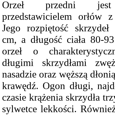
Orzeł przedni jest
przedstawicielem orłów z
Jego rozpiętość skrzydeł
cm, a długość ciała 80-9
orzeł o charakterystyc
długimi skrzydłami zwę
nasadzie oraz węższą dłoni
krawędź. Ogon długi, najd
czasie krążenia skrzydła tr
sylwetce lekkości. Również