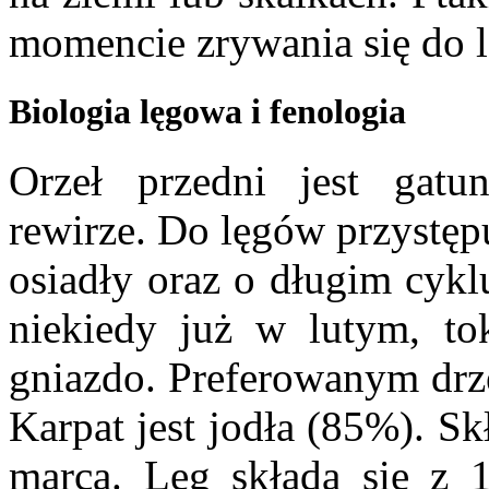
momencie zrywania się do l
Biologia lęgowa i fenologia
Orzeł przedni jest gatu
rewirze. Do lęgów przystęp
osiadły oraz o długim cyk
niekiedy już w lutym, to
gniazdo. Preferowanym d
Karpat jest jodła (85%). S
marca. Lęg składa się z 1