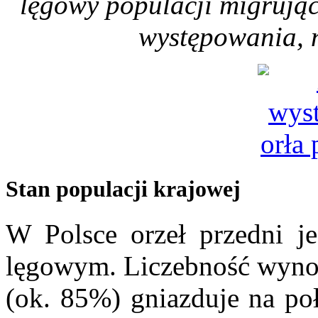
lęgowy populacji migrujące
występowania, n
Stan populacji krajowej
W Polsce orzeł przedni jes
lęgowym. Liczebność wynos
(ok. 85%) gniazduje na poł