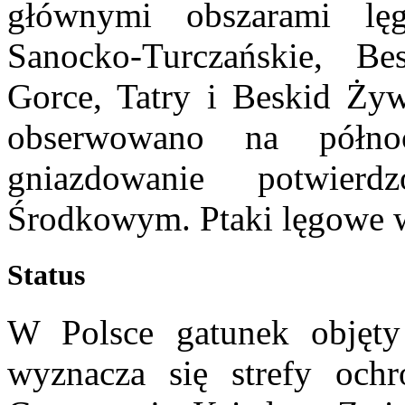
głównymi obszarami lę
Sanocko-Turczańskie, Be
Gorce, Tatry i Beskid Żyw
obserwowano na półno
gniazdowanie potwier
Środkowym. Ptaki lęgowe w 
Status
W Polsce gatunek objęty
wyznacza się strefy och