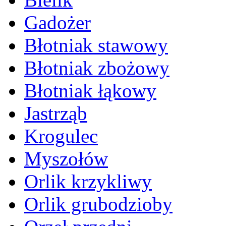
Gadożer
Błotniak stawowy
Błotniak zbożowy
Błotniak łąkowy
Jastrząb
Krogulec
Myszołów
Orlik krzykliwy
Orlik grubodzioby