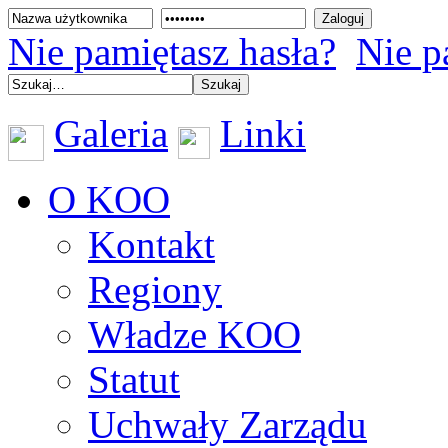
Nie pamiętasz hasła?
Nie p
Galeria
Linki
O KOO
Kontakt
Regiony
Władze KOO
Statut
Uchwały Zarządu