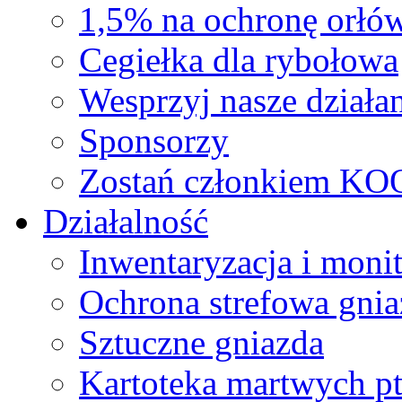
1,5% na ochronę orłó
Cegiełka dla rybołowa
Wesprzyj nasze działan
Sponsorzy
Zostań członkiem KO
Działalność
Inwentaryzacja i moni
Ochrona strefowa gnia
Sztuczne gniazda
Kartoteka martwych p