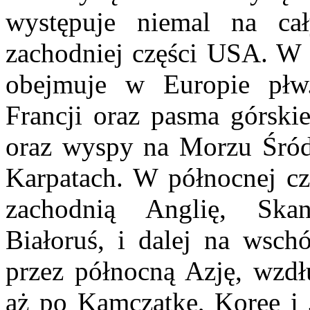
występuje niemal na c
zachodniej części USA. W
obejmuje w Europie płw.
Francji oraz pasma górski
oraz wyspy na Morzu Śró
Karpatach. W północnej czę
zachodnią Anglię, Skan
Białoruś, i dalej na wsch
przez północną Azję, wzdł
aż po Kamczatkę, Koreę i 