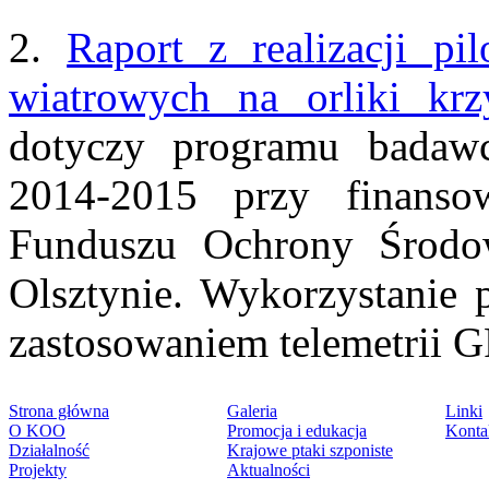
2.
Raport z realizacji p
wiatrowych na orliki krz
dotyczy programu badawc
2014-2015 przy finans
Funduszu Ochrony Środo
Olsztynie. Wykorzystanie p
zastosowaniem telemetrii
Strona główna
Galeria
Linki
O KOO
Promocja i edukacja
Konta
Działalność
Krajowe ptaki szponiste
Projekty
Aktualności