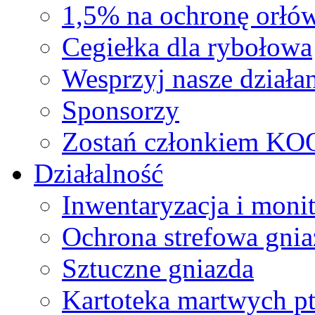
1,5% na ochronę orłó
Cegiełka dla rybołowa
Wesprzyj nasze działan
Sponsorzy
Zostań członkiem KO
Działalność
Inwentaryzacja i moni
Ochrona strefowa gnia
Sztuczne gniazda
Kartoteka martwych p