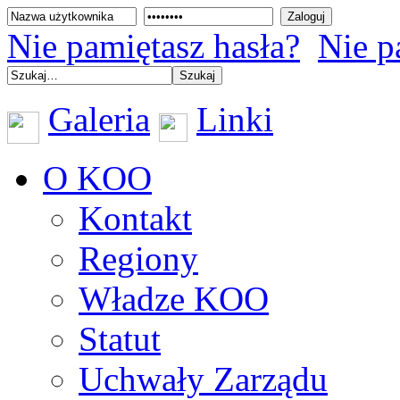
Nie pamiętasz hasła?
Nie p
Galeria
Linki
O KOO
Kontakt
Regiony
Władze KOO
Statut
Uchwały Zarządu