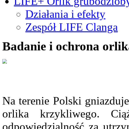
LIFE+ Orlik grubodziob
Działania i efekty
Zespół LIFE Clanga
Badanie i ochrona orli
Na terenie Polski gniazduj
orlika krzykliwego. C
odpowiedzialność za utrzy