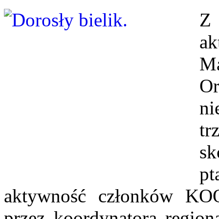
Z 
a
M
O
n
t
s
p
aktywność członków KOO
przez koordynatora regio