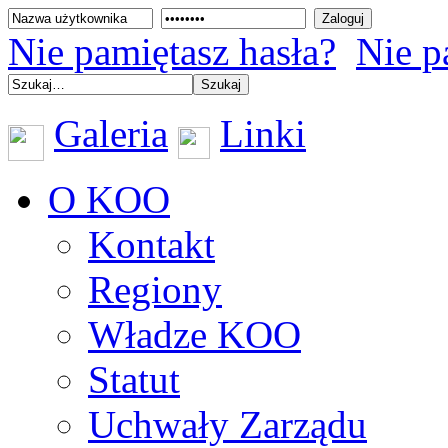
Nie pamiętasz hasła?
Nie p
Galeria
Linki
O KOO
Kontakt
Regiony
Władze KOO
Statut
Uchwały Zarządu