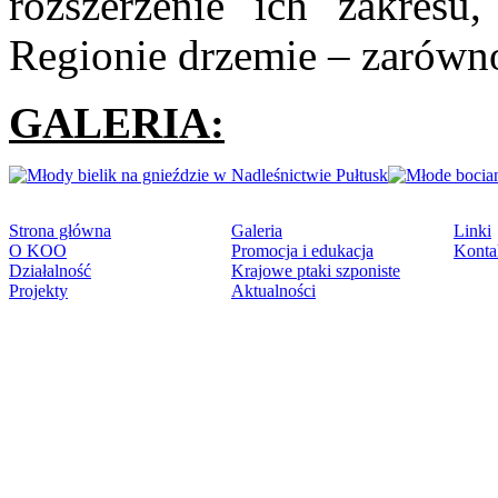
rozszerzenie ich zakresu
Regionie drzemie – zarówno 
GALERIA:
Strona główna
Galeria
Linki
O KOO
Promocja i edukacja
Konta
Działalność
Krajowe ptaki szponiste
Projekty
Aktualności