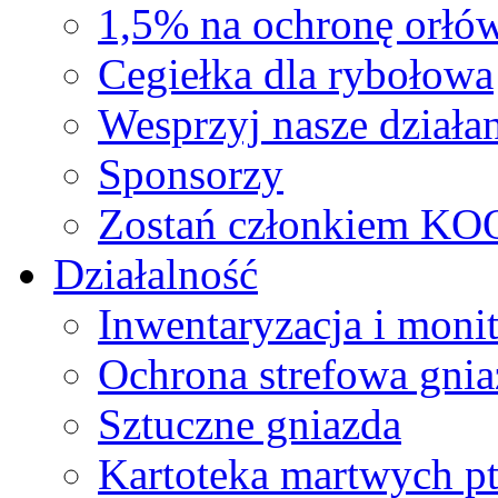
1,5% na ochronę orłó
Cegiełka dla rybołowa
Wesprzyj nasze działan
Sponsorzy
Zostań członkiem KO
Działalność
Inwentaryzacja i moni
Ochrona strefowa gnia
Sztuczne gniazda
Kartoteka martwych p