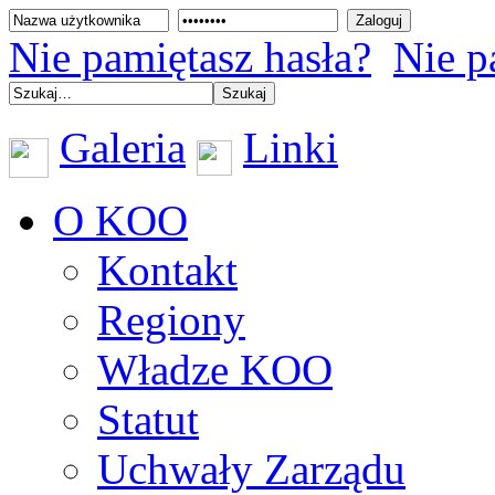
Nie pamiętasz hasła?
Nie p
Galeria
Linki
O KOO
Kontakt
Regiony
Władze KOO
Statut
Uchwały Zarządu