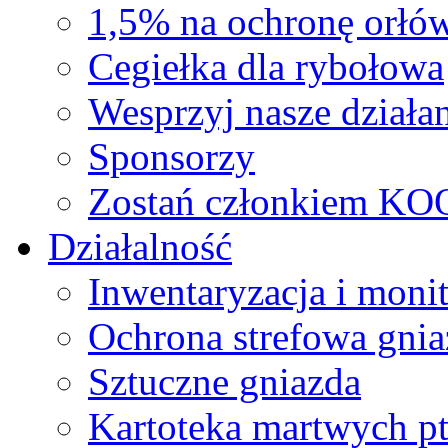
1,5% na ochronę orłó
Cegiełka dla rybołowa
Wesprzyj nasze działan
Sponsorzy
Zostań członkiem KO
Działalność
Inwentaryzacja i moni
Ochrona strefowa gnia
Sztuczne gniazda
Kartoteka martwych p