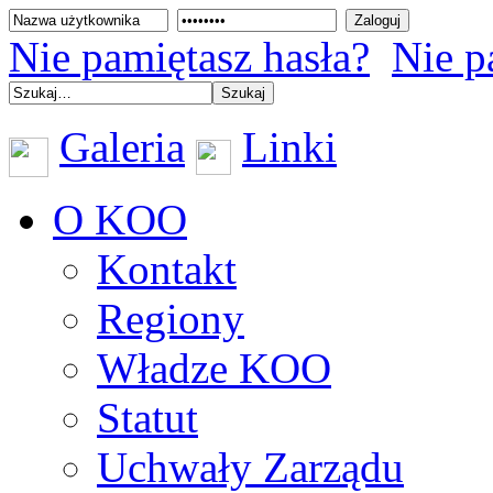
Nie pamiętasz hasła?
Nie p
Galeria
Linki
O KOO
Kontakt
Regiony
Władze KOO
Statut
Uchwały Zarządu