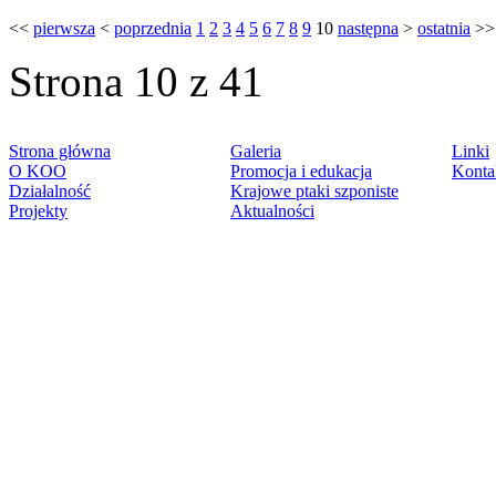
<<
pierwsza
<
poprzednia
1
2
3
4
5
6
7
8
9
10
następna
>
ostatnia
>>
Strona 10 z 41
Strona główna
Galeria
Linki
O KOO
Promocja i edukacja
Konta
Działalność
Krajowe ptaki szponiste
Projekty
Aktualności