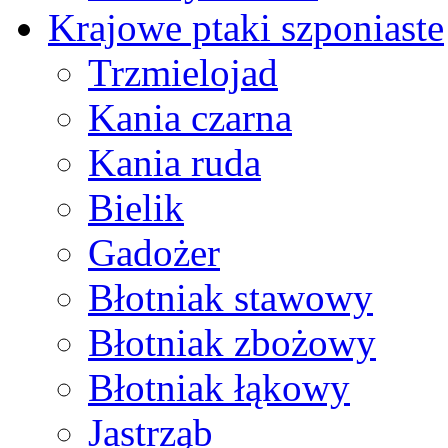
Krajowe ptaki szponiaste
Trzmielojad
Kania czarna
Kania ruda
Bielik
Gadożer
Błotniak stawowy
Błotniak zbożowy
Błotniak łąkowy
Jastrząb