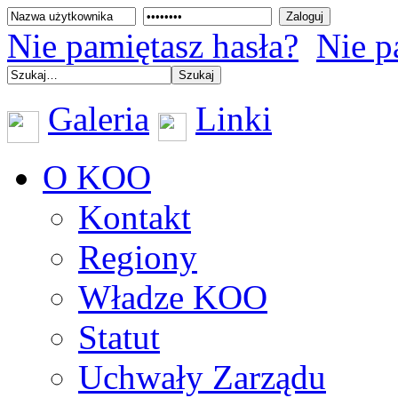
Nie pamiętasz hasła?
Nie p
Galeria
Linki
O KOO
Kontakt
Regiony
Władze KOO
Statut
Uchwały Zarządu