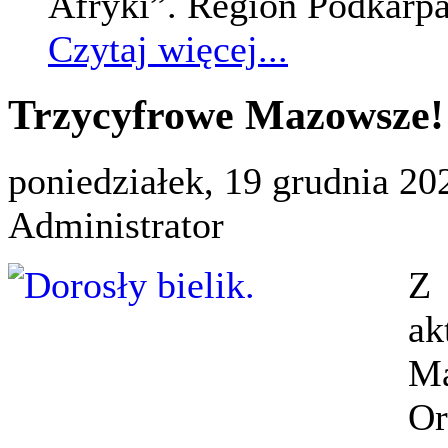
Afryki”. Region Podkarpa
Czytaj więcej...
Trzycyfrowe Mazowsze!
poniedziałek, 19 grudnia 20
Administrator
Z 
a
M
O