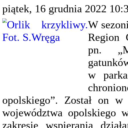
piątek, 16 grudnia 2022 10:
W sezoni
Region G
pn. „M
gatunków
w parka
chronio
opolskiego”. Został on w 
województwa opolskiego w
zakresie wspierania dział