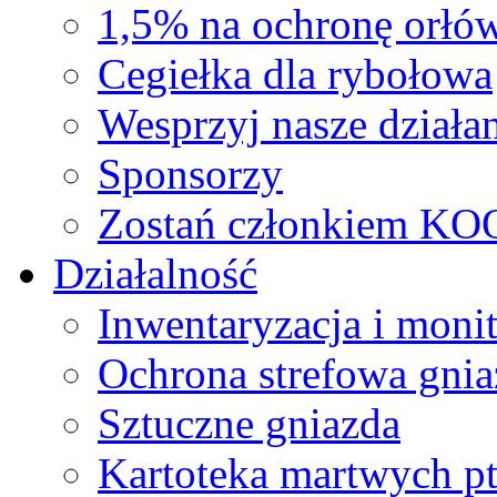
1,5% na ochronę orłó
Cegiełka dla rybołowa
Wesprzyj nasze działan
Sponsorzy
Zostań członkiem KO
Działalność
Inwentaryzacja i moni
Ochrona strefowa gnia
Sztuczne gniazda
Kartoteka martwych p